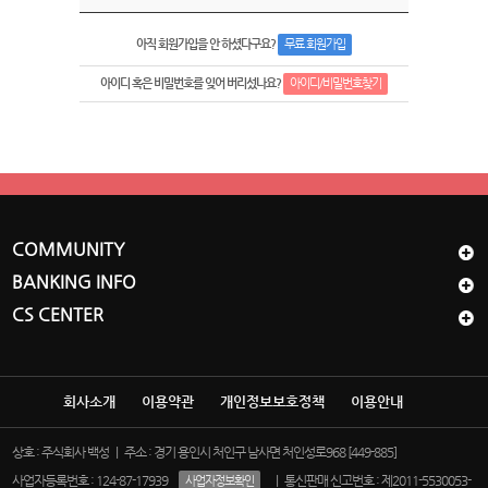
아직 회원가입을 안 하셨다구요?
무료 회원가입
아이디 혹은 비밀번호를 잊어 버리섰나요?
아이디/비밀번호찾기
COMMUNITY
BANKING INFO
CS CENTER
회사소개
이용약관
개인정보보호정책
이용안내
상호 : 주식회사 백성 ｜ 주소 : 경기 용인시 처인구 남사면 처인성로968 [449-885]
사업자등록번호 : 124-87-17939
｜ 통신판매 신고번호 : 제2011-5530053-
사업자정보확인