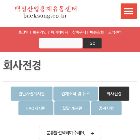
로그인
회원가입
마이페이지
장바구니
배송조회
고객센터
GO
회사전경
일반사진게시판
업계소식 및 뉴스
회사전경
FAQ게시판
질답 게시판
공지사항
분류를 선택하여 주세요.