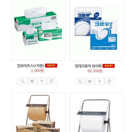
킴와이프스(1카톤)
킴테크퓨어 와이퍼
2,000원
60,500원